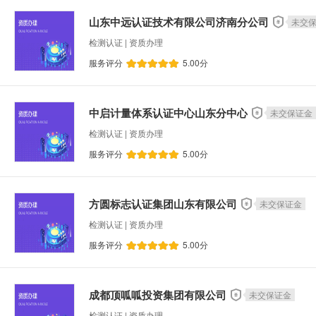
高成长性科技企业申报
工业设计创新能力改造
山东中远认证技术有限公司济南分公司
未交
数字化装备普及奖补贴
科技型企业入库申报
检测认证 | 资质办理
网站定制开发
信息系统服务
布控管理系
服务评分
5.00
分
新型研发机构
科技企业孵化器
知识产权
专利深度检索
专利权恢复
软件著作权登
中启计量体系认证中心山东分中心
未交保证金
中小企业技术创新服务专项绩效奖补
全新中高
检测认证 | 资质办理
智能网联汽车测试费用补助
智能终端生产企业
服务评分
5.00
分
新能源汽车车联网通讯流量费补助
智能工厂和
中小企业技术研发
小升规工业企业培育奖励
方圆标志认证集团山东有限公司
未交保证金
重庆市北碚区企业技术中心认定
重庆市科技型
检测认证 | 资质办理
永川区知识产权资助奖励
重庆市智能化改造项
服务评分
5.00
分
机电设计
程序设计
CRM系统
数字化
设备预测性能维护
品牌策划
其他智能系
成都顶呱呱投资集团有限公司
未交保证金
ERP系统
职业健康安全管理体系认证
其
检测认证 | 资质办理