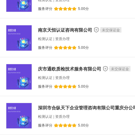
服务评分
5.00
分
水处理设备运维
移动APP开发
智能制造
文章撰写
机械设计
法律咨询
财务咨
南京天恒认证咨询有限公司
未交保证金
离岸公司注册
个税筹划
微信小程序开发
检测认证 | 资质办理
移动UI设计
社保代办
其他软件定制开发
服务评分
5.00
分
人力资源规划
结构设计
进出口权办理
版权登记
企业技术中心认定
成长型小微
庆市通欧质检技术服务有限公司
未交保证金
检测认证 | 资质办理
服务评分
5.00
分
深圳市合纵天下企业管理咨询有限公司重庆分公
检测认证 | 资质办理
服务评分
5.00
分