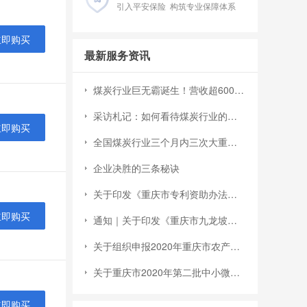
引入平安保险 构筑专业保障体系
立即购买
最新服务资讯
煤炭行业巨无霸诞生！营收超6000亿
采访札记：如何看待煤炭行业的成长空间？
立即购买
全国煤炭行业三个月内三次大重组：CR10集中度提升7个百分点至51%
企业决胜的三条秘诀
关于印发《重庆市专利资助办法》的通知
立即购买
通知｜关于印发《重庆市九龙坡区现代服务业高质量发展扶持办法》的通知
关于组织申报2020年重庆市农产品加工业示范园区和示范企业创建工作的通知
关于重庆市2020年第二批中小微企业发展专项资金项目申报工作的通知
立即购买